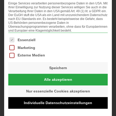
Einige Services verarbeiten personenbezogene Daten in den USA. Mit
Ihrer Einwilligung zur Nutzung dieser Services willigen Sie auch in die
Verarbeitung Ihrer Daten in den USA gemäß Art. 49 (1) lit. a GDPR ein.
Der EuGH stuft die USA als ein Land mit unzureichendem Datenschutz
nach EU-Standards ein. Es besteht beispielsweise die Gefahr, dass
US-Behörden personenbezogene Daten in
Überwachungsprogrammen verarbeiten, ohne dass für Europäerinnen
und Europäer eine Klagemöglichkeit besteht.
Kategorien
Es folgt eine Liste der Service-Gruppen, für die eine Einwilligung
Essenziell
Kategorien
Marketing
Externe Medien
Archiv
Oktober 2021
Speichern
September 2021
Alle akzeptieren
August 2021
Juli 2021
Nur essenzielle Cookies akzeptieren
Juni 2021
Individuelle Datenschutzeinstellungen
März 2021