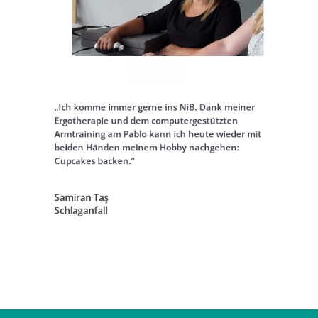
ar
„Ich komme immer gerne ins NiB. Dank meiner
„Ich
der
Ergotherapie und dem computergestützten
weil
inem
Armtraining am Pablo kann ich heute wieder mit
wird
 zu
beiden Händen meinem Hobby nachgehen:
auf 
Cupcakes backen.“
ritte
Mar
Mult
Samiran Taş
Schlaganfall