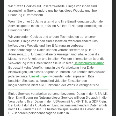
Wir nutzen Cookies auf unserer Website. Einige von ihnen sind
essenziell, während andere uns helfen, diese Website und Ihre
Erfahrung zu verbessern.
Wenn Sie unter 16 Jahre alt sind und Ihre Einwilligung zu optionalen
Services geben möchten, müssen Sie Ihre Erziehungsberechtigten um
Erlaubnis bitten.
Wir verwenden Cookies und andere Technologien auf unserer
Website. Einige von ihnen sind essenziell, während andere uns
helfen, diese Website und Ihre Erfahrung zu verbessern.
Personenbezogene Daten können verarbeitet werden (z. B. IP-
Adressen), z. B. für personalisierte Anzeigen und Inhalte oder die
Die Therapieformen:
Messung von Anzeigen und Inhalten.
Weitere Informationen über die
Verwendung Ihrer Daten finden Sie in unserer
Datenschutzerklärung
.
Bobath
Es besteht keine Verpflichtung, in die Verarbeitung Ihrer Daten
einzuwilligen, um dieses Angebot zu nutzen.
Sie können Ihre Auswahl
Vojta
jederzeit unter
Einstellungen
widerrufen oder anpassen.
Bitte
PNF
beachten Sie, dass aufgrund individueller Einstellungen
möglicherweise nicht alle Funktionen der Website verfügbar sind.
Massage
Manuelle Therapie
Einige Services verarbeiten personenbezogene Daten in den USA. Mit
Ihrer Einwilligung zur Nutzung dieser Services willigen Sie auch in die
Medizinische Trainingstherapie
Verarbeitung Ihrer Daten in den USA gemäß Art. 49 (1) lit. a GDPR ein.
Der EuGH stuft die USA als ein Land mit unzureichendem Datenschutz
Laufbandtraining
nach EU-Standards ein. Es besteht beispielsweise die Gefahr, dass
US-Behörden personenbezogene Daten in