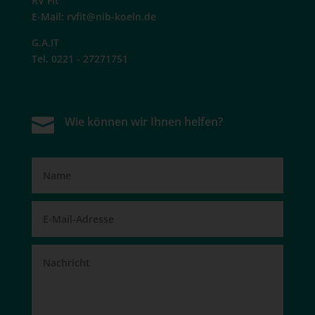
RV Fit
E-Mail:
rvfit@nib-koeln.de
G.A.IT
Tel. 0221 - 27271751

Wie können wir Ihnen helfen?