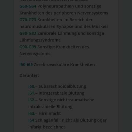
G60-G64
Polyneuropathien und sonstige
Krankheiten des peripheren Nervensystems
G70-G73
Krankheiten im Bereich der
neuromuskulären Synapse und des Muskels
G80-G83
Zerebrale Lähmung und sonstige
Lähmungssyndrome
G90-G99
Sonstige Krankheiten des
Nervensystems
I60-I69
Zerebrovaskuläre Krankheiten
Darunter:
I60.
– Subarachnoidalblutung
I61.
– Intrazerebrale Blutung
I62.
– Sonstige nichttraumatische
intrakranielle Blutung
I63.
– Hirninfarkt
I64
Schlaganfall, nicht als Blutung oder
Infarkt bezeichnet