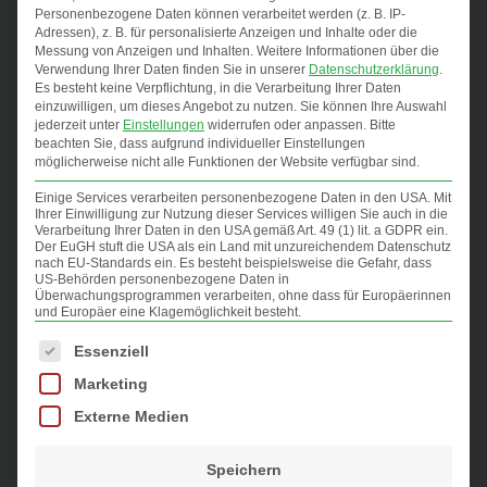
T36-T50
Vergiftungen durch Arzneimittel,
Personenbezogene Daten können verarbeitet werden (z. B. IP-
Drogen und biologisch aktive Substanzen
Adressen), z. B. für personalisierte Anzeigen und Inhalte oder die
Messung von Anzeigen und Inhalten.
Weitere Informationen über die
T51-T65
Toxische Wirkungen von vorwiegend
Verwendung Ihrer Daten finden Sie in unserer
Datenschutzerklärung
.
nicht medizinisch verwendeten Substanzen
Es besteht keine Verpflichtung, in die Verarbeitung Ihrer Daten
T66-T78
Sonstige und nicht näher
einzuwilligen, um dieses Angebot zu nutzen.
Sie können Ihre Auswahl
jederzeit unter
Einstellungen
widerrufen oder anpassen.
Bitte
bezeichnete Schäden durch äußere Ursachen
beachten Sie, dass aufgrund individueller Einstellungen
möglicherweise nicht alle Funktionen der Website verfügbar sind.
T90-T98
Folgen von Verletzungen,
Vergiftungen und sonstigen Auswirkungen
Einige Services verarbeiten personenbezogene Daten in den USA. Mit
Ihrer Einwilligung zur Nutzung dieser Services willigen Sie auch in die
äußerer Ursachen
Verarbeitung Ihrer Daten in den USA gemäß Art. 49 (1) lit. a GDPR ein.
Der EuGH stuft die USA als ein Land mit unzureichendem Datenschutz
nach EU-Standards ein. Es besteht beispielsweise die Gefahr, dass
US-Behörden personenbezogene Daten in
Überwachungsprogrammen verarbeiten, ohne dass für Europäerinnen
und Europäer eine Klagemöglichkeit besteht.
Es folgt eine Liste der Service-Gruppen, für die eine Einwilligung
Essenziell
Schlaganfall
Marketing
Externe Medien
Schädel-Hirn-Trauma
Speichern