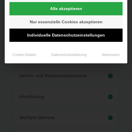
Alle akzeptieren
Querschnittssyndrom
Nur essenzielle Cookies akzeptieren
Neuropathien
Individuelle Datenschutzeinstellungen
Morbus Parkinson
Cookie-Details
Datenschutzerklärung
Impressum
Gehirn- und Rückenmarkstumore
Hirnblutung
Multiple Sklerose