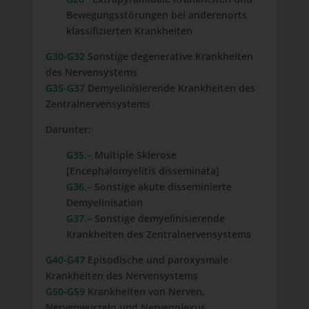
Bewegungsstörungen bei anderenorts
klassifizierten Krankheiten
G30-G32
Sonstige degenerative Krankheiten
des Nervensystems
G35-G37
Demyelinisierende Krankheiten des
Zentralnervensystems
Darunter:
G35.
– Multiple Sklerose
[Encephalomyelitis disseminata]
G36.
– Sonstige akute disseminierte
Demyelinisation
G37.
– Sonstige demyelinisierende
Krankheiten des Zentralnervensystems
G40-G47
Episodische und paroxysmale
Krankheiten des Nervensystems
G50-G59
Krankheiten von Nerven,
Nervenwurzeln und Nervenplexus