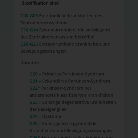
Klassifikation sind
G00-G09
Entzündliche Krankheiten des
Zentralnervensystems
G10-G14
Systematrophien, die vorwiegend
das Zentralnervensystem betreffen
G20-G26
Extrapyramidale Krankheiten und
Bewegungsstörungen
Darunter:
G20.
– Primäres Parkinson-Syndrom
G21.
– Sekundäres Parkinson-Syndrom
G22
* Parkinson-Syndrom bei
anderenorts klassifizierten Krankheiten
G23.
– Sonstige degenerative Krankheiten
der Basalganglien
G24.
– Dystonie
G25.
– Sonstige extrapyramidale
Krankheiten und Bewegungsstörungen
G26
* Extrapyramidale Krankheiten und