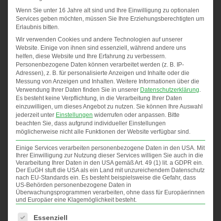
Blaues Licht: linke Hand
Wenn Sie unter 16 Jahre alt sind und Ihre Einwilligung zu optionalen
Services geben möchten, müssen Sie Ihre Erziehungsberechtigten um
Grünes Licht: Wurf
Erlaubnis bitten.
Wir verwenden Cookies und andere Technologien auf unserer
Im angelehnten Kniestand muss die Patientin die
Website. Einige von ihnen sind essenziell, während andere uns
Ausgangsstellung stabilisieren und die
helfen, diese Website und Ihre Erfahrung zu verbessern.
Personenbezogene Daten können verarbeitet werden (z. B. IP-
aufkommende Spastik kontrollieren. Durch das
Adressen), z. B. für personalisierte Anzeigen und Inhalte oder die
seitliche Greifen und das Werfen des Balles haben
Messung von Anzeigen und Inhalten.
Weitere Informationen über die
wir zusätzlich einen ständigen Positionswechsel des
Verwendung Ihrer Daten finden Sie in unserer
Datenschutzerklärung
.
Es besteht keine Verpflichtung, in die Verarbeitung Ihrer Daten
Körperschwerpunktes, wodurch ihre
einzuwilligen, um dieses Angebot zu nutzen.
Sie können Ihre Auswahl
Rumpfmuskulatur dynamisch arbeiten muss.
jederzeit unter
Einstellungen
widerrufen oder anpassen.
Bitte
beachten Sie, dass aufgrund individueller Einstellungen
möglicherweise nicht alle Funktionen der Website verfügbar sind.
Einige Services verarbeiten personenbezogene Daten in den USA. Mit
Sie sehen gerade einen
Ihrer Einwilligung zur Nutzung dieser Services willigen Sie auch in die
Platzhalterinhalt von
YouTube
.
Verarbeitung Ihrer Daten in den USA gemäß Art. 49 (1) lit. a GDPR ein.
Der EuGH stuft die USA als ein Land mit unzureichendem Datenschutz
Um auf den eigentlichen Inhalt
nach EU-Standards ein. Es besteht beispielsweise die Gefahr, dass
zuzugreifen, klicken Sie auf die
US-Behörden personenbezogene Daten in
Schaltfläche unten. Bitte
Überwachungsprogrammen verarbeiten, ohne dass für Europäerinnen
beachten Sie, dass dabei Daten
und Europäer eine Klagemöglichkeit besteht.
an Drittanbieter weitergegeben
werden.
Es folgt eine Liste der Service-Gruppen, für die eine Einwilligung
Essenziell